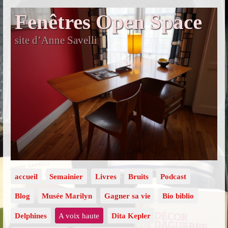
Fenêtres Open Space
site d’Anne Savelli
accueil
Semainier
Livres
Bruits
Podcast
Blog
Musée Marilyn
Gagner sa vie
Bio biblio
Delphines
A voix haute
Dita Kepler