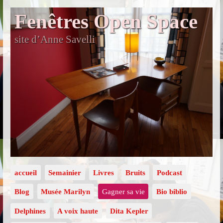
Fenêtres Open Space
site d’Anne Savelli
accueil
Semainier
Livres
Bruits
Podcast
Blog
Musée Marilyn
Gagner sa vie
Bio biblio
Delphines
A voix haute
Dita Kepler