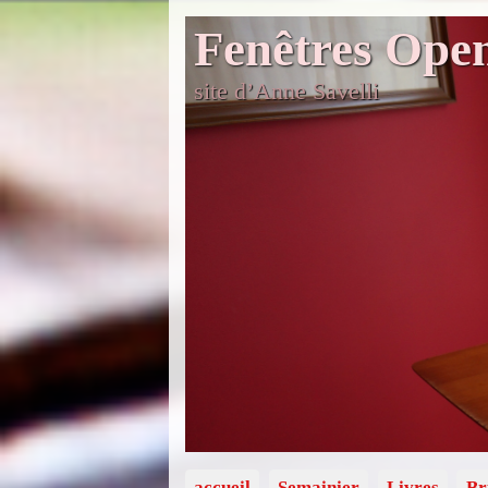
Fenêtres Ope
site d’Anne Savelli
accueil
Semainier
Livres
Br