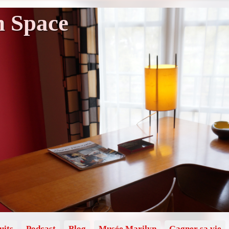
n Space
uits
Podcast
Blog
Musée Marilyn
Gagner sa vie