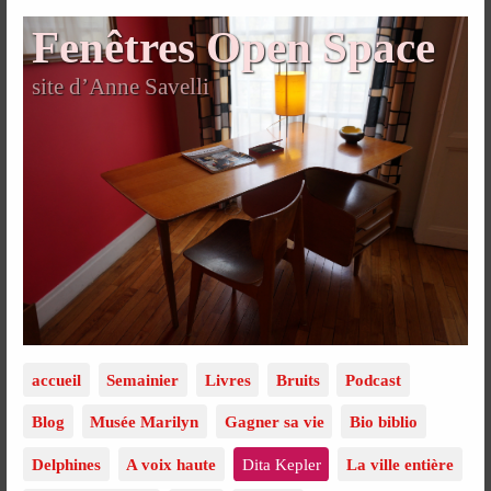
Fenêtres Open Space
site d’Anne Savelli
accueil
Semainier
Livres
Bruits
Podcast
Blog
Musée Marilyn
Gagner sa vie
Bio biblio
Delphines
A voix haute
Dita Kepler
La ville entière