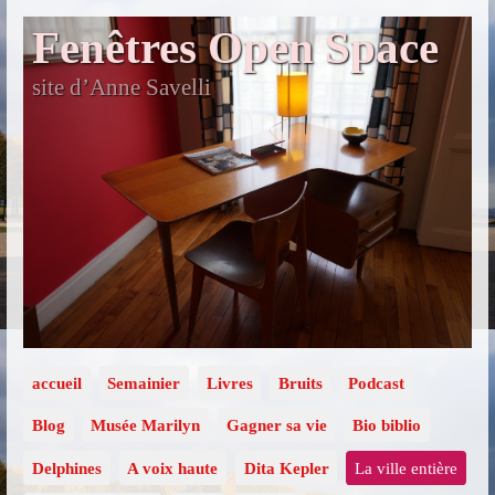
Fenêtres Open Space
site d’Anne Savelli
accueil
Semainier
Livres
Bruits
Podcast
Blog
Musée Marilyn
Gagner sa vie
Bio biblio
Delphines
A voix haute
Dita Kepler
La ville entière