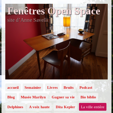
Fenêtres Open Space
site d’Anne Savelli
accueil
Semainier
Livres
Bruits
Podcast
Blog
Musée Marilyn
Gagner sa vie
Bio biblio
Delphines
A voix haute
Dita Kepler
La ville entière