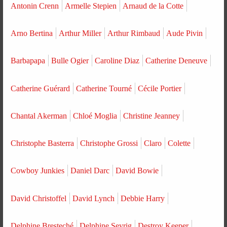
Antonin Crenn
Armelle Stepien
Arnaud de la Cotte
Arno Bertina
Arthur Miller
Arthur Rimbaud
Aude Pivin
Barbapapa
Bulle Ogier
Caroline Diaz
Catherine Deneuve
Catherine Guérard
Catherine Tourné
Cécile Portier
Chantal Akerman
Chloé Moglia
Christine Jeanney
Christophe Basterra
Christophe Grossi
Claro
Colette
Cowboy Junkies
Daniel Darc
David Bowie
David Christoffel
David Lynch
Debbie Harry
Delphine Bresteché
Delphine Seyrig
Destroy Keeper