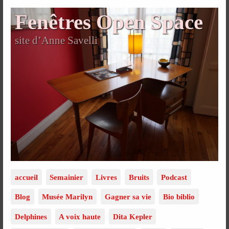
Fenêtres Open Space
site d’Anne Savelli
accueil
Semainier
Livres
Bruits
Podcast
Blog
Musée Marilyn
Gagner sa vie
Bio biblio
Delphines
A voix haute
Dita Kepler