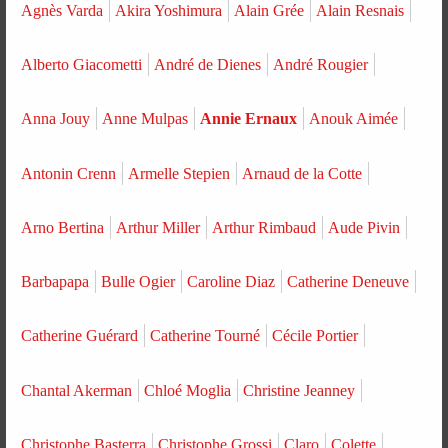
Agnès Varda
Akira Yoshimura
Alain Grée
Alain Resnais
Alberto Giacometti
André de Dienes
André Rougier
Anna Jouy
Anne Mulpas
Annie Ernaux
Anouk Aimée
Antonin Crenn
Armelle Stepien
Arnaud de la Cotte
Arno Bertina
Arthur Miller
Arthur Rimbaud
Aude Pivin
Barbapapa
Bulle Ogier
Caroline Diaz
Catherine Deneuve
Catherine Guérard
Catherine Tourné
Cécile Portier
Chantal Akerman
Chloé Moglia
Christine Jeanney
Christophe Basterra
Christophe Grossi
Claro
Colette