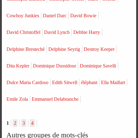
Cowboy Junkies
Daniel Darc
David Bowie
David Christoffel
David Lynch
Debbie Harry
Delphine Bresteché
Delphine Seyrig
Destroy Keeper
Dita Kepler
Dominique Dussidour
Dominique Savelli
Dulce Maria Cardoso
Edith Sitwell
éléphant
Ella Maillart
Emile Zola
Emmanuel Delabranche
1
2
3
4
Autres groupes de mots-clés