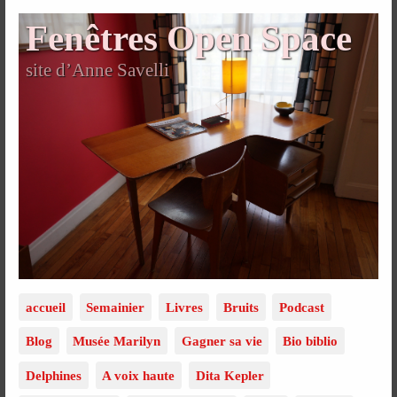
Fenêtres Open Space
site d’Anne Savelli
accueil
Semainier
Livres
Bruits
Podcast
Blog
Musée Marilyn
Gagner sa vie
Bio biblio
Delphines
A voix haute
Dita Kepler