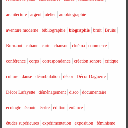
architecture
argent
atelier
autobiographie
aventure moderne
bibliographie
biographie
bruit
Bruits
Burn-out
cabane
carte
chanson
cinéma
commerce
conférence
corps
correspondance
création sonore
critique
culture
danse
déambulation
décor
Décor Daguerre
Décor Lafayette
déménagement
disco
documentaire
écologie
écoute
écrire
édition
enfance
études supérieures
expérimentation
exposition
féminisme