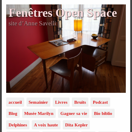
Fenêtres Open Space
site d’Anne Savelli
accueil
Semainier
Livres
Bruits
Podcast
Blog
Musée Marilyn
Gagner sa vie
Bio biblio
Delphines
A voix haute
Dita Kepler