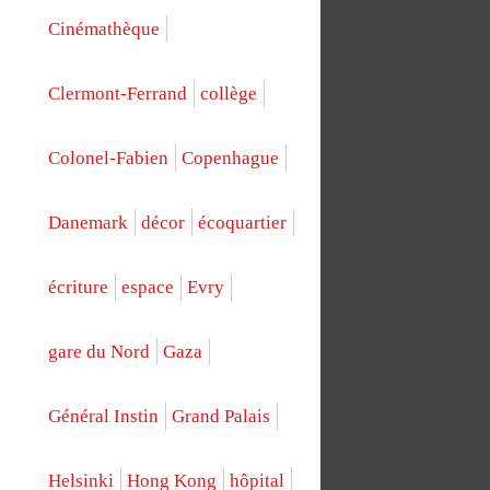
Cinémathèque
Clermont-Ferrand
collège
Colonel-Fabien
Copenhague
Danemark
décor
écoquartier
écriture
espace
Evry
gare du Nord
Gaza
Général Instin
Grand Palais
Helsinki
Hong Kong
hôpital