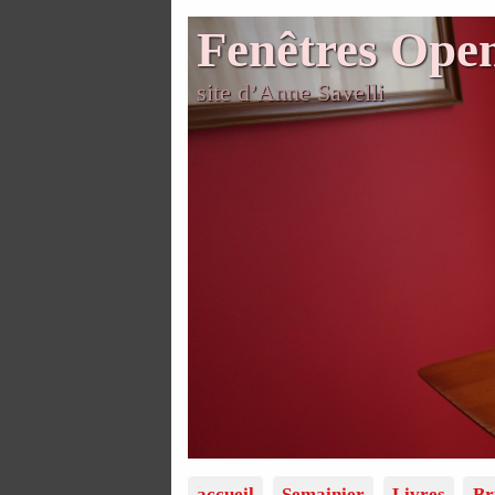
Fenêtres Ope
site d’Anne Savelli
accueil
Semainier
Livres
Br