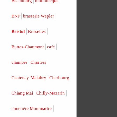
Beaubourg
bibliothèque
BNF
brasserie Wepler
Bristol
Bruxelles
Buttes-Chaumont
café
chambre
Chartres
Chatenay-Malabry
Cherbourg
Chiang Mai
Chilly-Mazarin
cimetière Montmartre