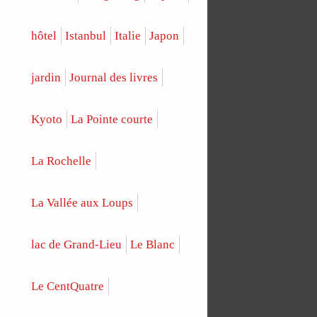
hôtel
Istanbul
Italie
Japon
jardin
Journal des livres
Kyoto
La Pointe courte
La Rochelle
La Vallée aux Loups
lac de Grand-Lieu
Le Blanc
Le CentQuatre