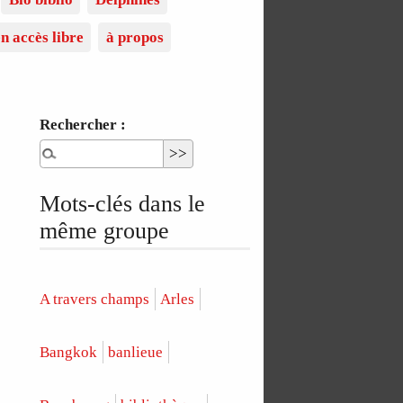
n accès libre
à propos
Rechercher :
Mots-clés dans le
même groupe
A travers champs
Arles
Bangkok
banlieue