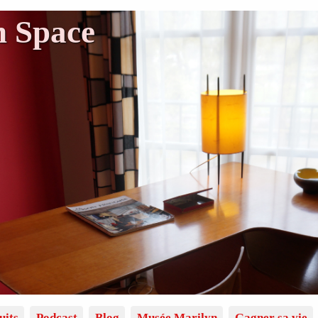
n Space
uits
Podcast
Blog
Musée Marilyn
Gagner sa vie