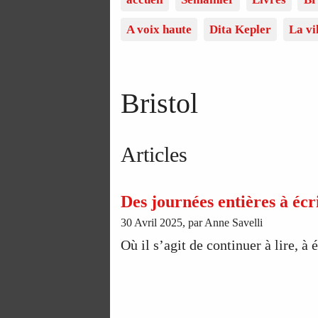
A voix haute
Dita Kepler
La vi
Bristol
Articles
Des journées entières à éc
30 Avril 2025, par Anne Savelli
Où il s’agit de continuer à lire, à é