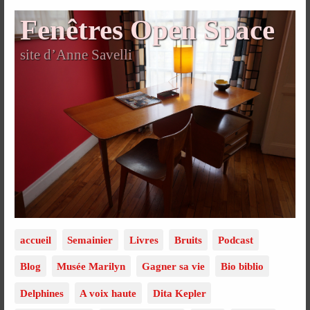
Fenêtres Open Space
site d’Anne Savelli
accueil
Semainier
Livres
Bruits
Podcast
Blog
Musée Marilyn
Gagner sa vie
Bio biblio
Delphines
A voix haute
Dita Kepler