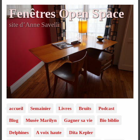
Fenêtres Open Space
site d’Anne Savelli
accueil
Semainier
Livres
Bruits
Podcast
Blog
Musée Marilyn
Gagner sa vie
Bio biblio
Delphines
A voix haute
Dita Kepler