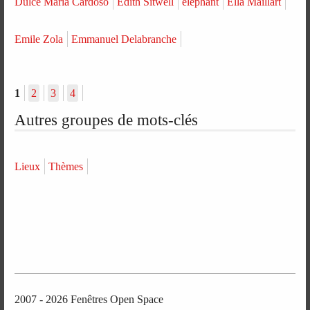
Dulce Maria Cardoso
Edith Sitwell
éléphant
Ella Maillart
Emile Zola
Emmanuel Delabranche
1
2
3
4
Autres groupes de mots-clés
Lieux
Thèmes
2007 - 2026 Fenêtres Open Space