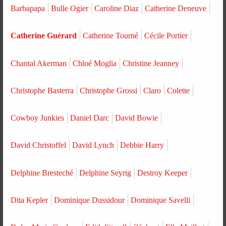
Barbapapa
Bulle Ogier
Caroline Diaz
Catherine Deneuve
Catherine Guérard
Catherine Tourné
Cécile Portier
Chantal Akerman
Chloé Moglia
Christine Jeanney
Christophe Basterra
Christophe Grossi
Claro
Colette
Cowboy Junkies
Daniel Darc
David Bowie
David Christoffel
David Lynch
Debbie Harry
Delphine Bresteché
Delphine Seyrig
Destroy Keeper
Dita Kepler
Dominique Dussidour
Dominique Savelli