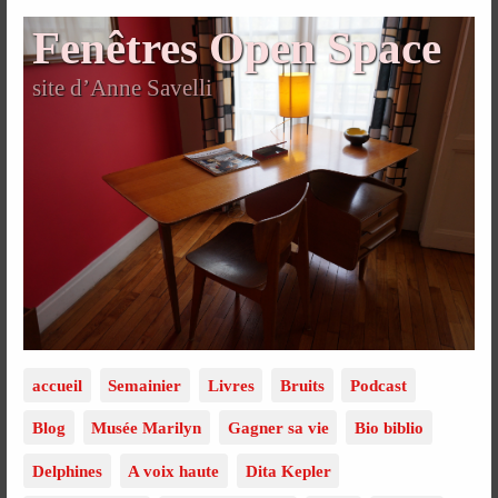
Fenêtres Open Space
site d’Anne Savelli
accueil
Semainier
Livres
Bruits
Podcast
Blog
Musée Marilyn
Gagner sa vie
Bio biblio
Delphines
A voix haute
Dita Kepler