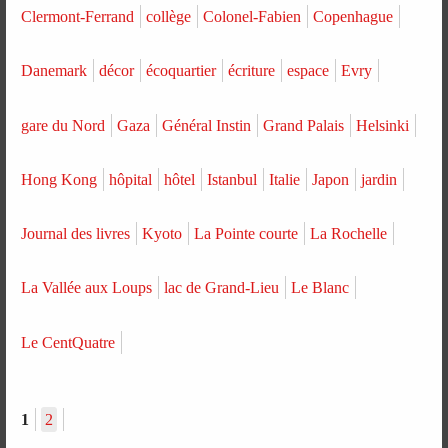
Clermont-Ferrand
collège
Colonel-Fabien
Copenhague
Danemark
décor
écoquartier
écriture
espace
Evry
gare du Nord
Gaza
Général Instin
Grand Palais
Helsinki
Hong Kong
hôpital
hôtel
Istanbul
Italie
Japon
jardin
Journal des livres
Kyoto
La Pointe courte
La Rochelle
La Vallée aux Loups
lac de Grand-Lieu
Le Blanc
Le CentQuatre
1
2