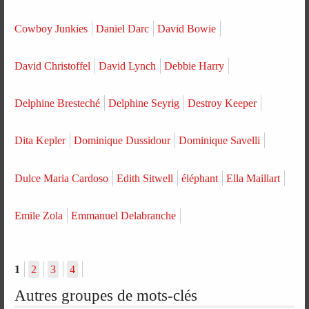
Cowboy Junkies
Daniel Darc
David Bowie
David Christoffel
David Lynch
Debbie Harry
Delphine Bresteché
Delphine Seyrig
Destroy Keeper
Dita Kepler
Dominique Dussidour
Dominique Savelli
Dulce Maria Cardoso
Edith Sitwell
éléphant
Ella Maillart
Emile Zola
Emmanuel Delabranche
1
2
3
4
Autres groupes de mots-clés