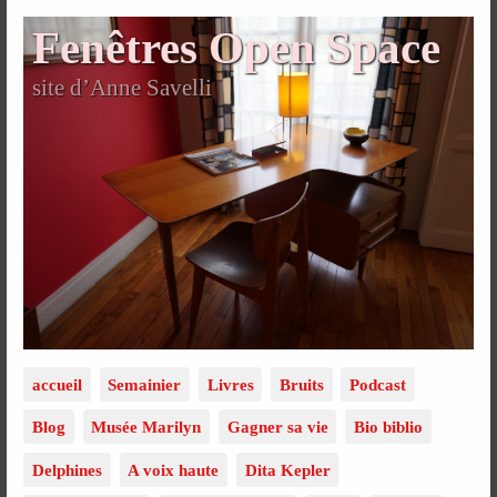
Fenêtres Open Space
site d’Anne Savelli
accueil
Semainier
Livres
Bruits
Podcast
Blog
Musée Marilyn
Gagner sa vie
Bio biblio
Delphines
A voix haute
Dita Kepler