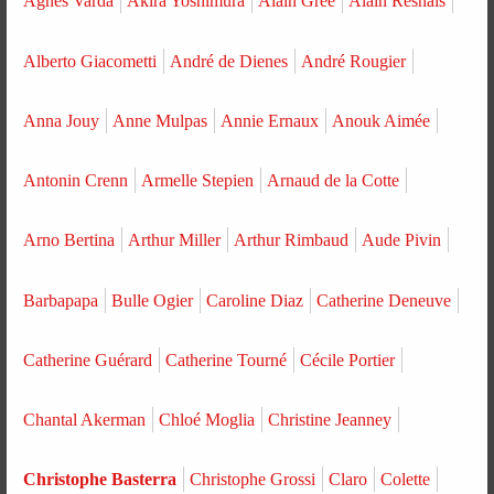
Agnès Varda
Akira Yoshimura
Alain Grée
Alain Resnais
Alberto Giacometti
André de Dienes
André Rougier
Anna Jouy
Anne Mulpas
Annie Ernaux
Anouk Aimée
Antonin Crenn
Armelle Stepien
Arnaud de la Cotte
Arno Bertina
Arthur Miller
Arthur Rimbaud
Aude Pivin
Barbapapa
Bulle Ogier
Caroline Diaz
Catherine Deneuve
Catherine Guérard
Catherine Tourné
Cécile Portier
Chantal Akerman
Chloé Moglia
Christine Jeanney
Christophe Basterra
Christophe Grossi
Claro
Colette