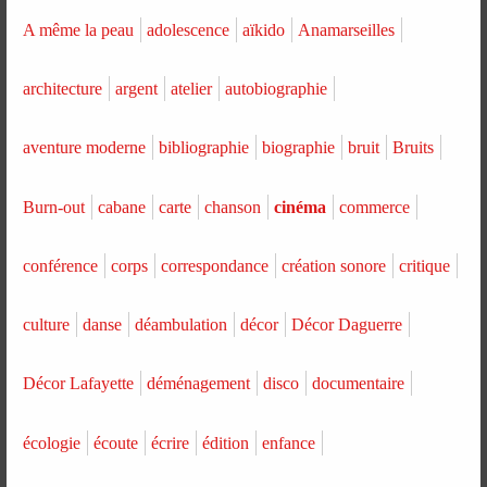
A même la peau
adolescence
aïkido
Anamarseilles
architecture
argent
atelier
autobiographie
aventure moderne
bibliographie
biographie
bruit
Bruits
Burn-out
cabane
carte
chanson
cinéma
commerce
conférence
corps
correspondance
création sonore
critique
culture
danse
déambulation
décor
Décor Daguerre
Décor Lafayette
déménagement
disco
documentaire
écologie
écoute
écrire
édition
enfance