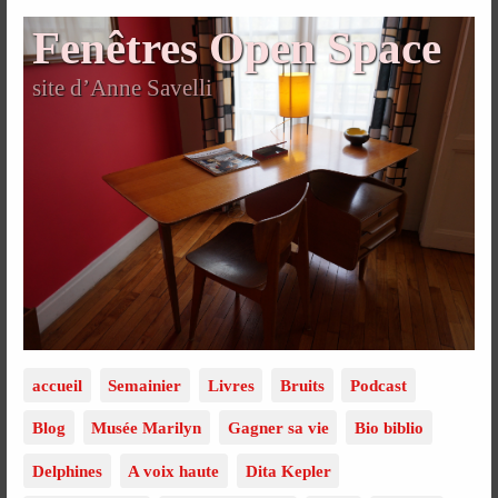
Fenêtres Open Space
site d’Anne Savelli
accueil
Semainier
Livres
Bruits
Podcast
Blog
Musée Marilyn
Gagner sa vie
Bio biblio
Delphines
A voix haute
Dita Kepler