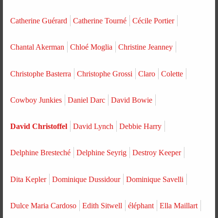
Catherine Guérard
Catherine Tourné
Cécile Portier
Chantal Akerman
Chloé Moglia
Christine Jeanney
Christophe Basterra
Christophe Grossi
Claro
Colette
Cowboy Junkies
Daniel Darc
David Bowie
David Christoffel
David Lynch
Debbie Harry
Delphine Bresteché
Delphine Seyrig
Destroy Keeper
Dita Kepler
Dominique Dussidour
Dominique Savelli
Dulce Maria Cardoso
Edith Sitwell
éléphant
Ella Maillart