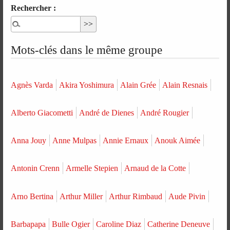
Rechercher :
Mots-clés dans le même groupe
Agnès Varda
Akira Yoshimura
Alain Grée
Alain Resnais
Alberto Giacometti
André de Dienes
André Rougier
Anna Jouy
Anne Mulpas
Annie Ernaux
Anouk Aimée
Antonin Crenn
Armelle Stepien
Arnaud de la Cotte
Arno Bertina
Arthur Miller
Arthur Rimbaud
Aude Pivin
Barbapapa
Bulle Ogier
Caroline Diaz
Catherine Deneuve