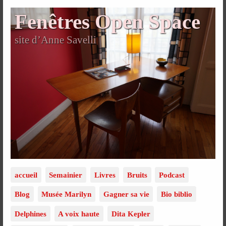
Fenêtres Open Space
site d’Anne Savelli
accueil
Semainier
Livres
Bruits
Podcast
Blog
Musée Marilyn
Gagner sa vie
Bio biblio
Delphines
A voix haute
Dita Kepler