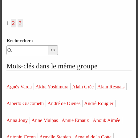
1
2
3
Rechercher :
Mots-clés dans le même groupe
Agnès Varda
Akira Yoshimura
Alain Grée
Alain Resnais
Alberto Giacometti
André de Dienes
André Rougier
Anna Jouy
Anne Mulpas
Annie Ernaux
Anouk Aimée
Antonin Crenn
Armelle Stepien
Arnaud de la Cotte