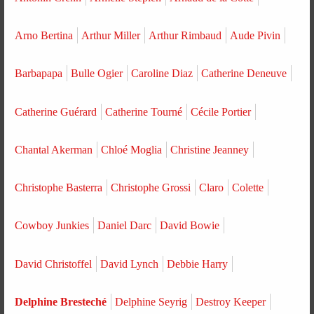
Arno Bertina
Arthur Miller
Arthur Rimbaud
Aude Pivin
Barbapapa
Bulle Ogier
Caroline Diaz
Catherine Deneuve
Catherine Guérard
Catherine Tourné
Cécile Portier
Chantal Akerman
Chloé Moglia
Christine Jeanney
Christophe Basterra
Christophe Grossi
Claro
Colette
Cowboy Junkies
Daniel Darc
David Bowie
David Christoffel
David Lynch
Debbie Harry
Delphine Bresteché
Delphine Seyrig
Destroy Keeper