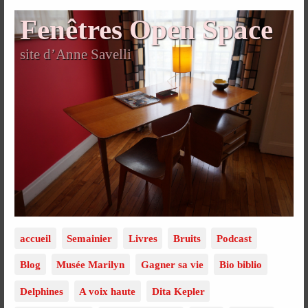
Fenêtres Open Space
site d’Anne Savelli
accueil
Semainier
Livres
Bruits
Podcast
Blog
Musée Marilyn
Gagner sa vie
Bio biblio
Delphines
A voix haute
Dita Kepler