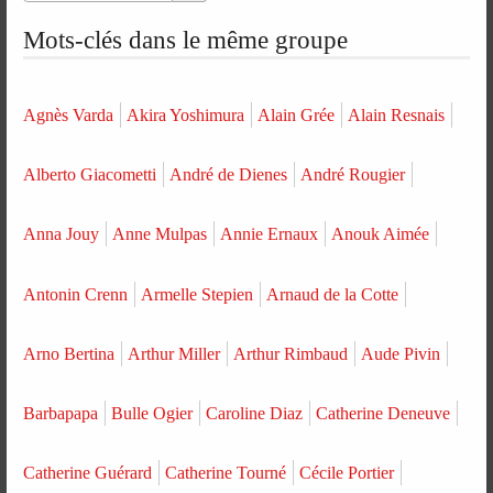
Mots-clés dans le même groupe
Agnès Varda
Akira Yoshimura
Alain Grée
Alain Resnais
Alberto Giacometti
André de Dienes
André Rougier
Anna Jouy
Anne Mulpas
Annie Ernaux
Anouk Aimée
Antonin Crenn
Armelle Stepien
Arnaud de la Cotte
Arno Bertina
Arthur Miller
Arthur Rimbaud
Aude Pivin
Barbapapa
Bulle Ogier
Caroline Diaz
Catherine Deneuve
Catherine Guérard
Catherine Tourné
Cécile Portier