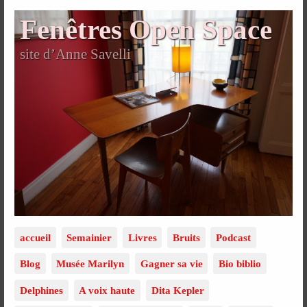
Fenêtres Open Space
site d’Anne Savelli
accueil
Semainier
Livres
Bruits
Podcast
Blog
Musée Marilyn
Gagner sa vie
Bio biblio
Delphines
A voix haute
Dita Kepler