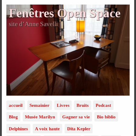
Fenêtres Open Space
site d’Anne Savelli
accueil
Semainier
Livres
Bruits
Podcast
Blog
Musée Marilyn
Gagner sa vie
Bio biblio
Delphines
A voix haute
Dita Kepler