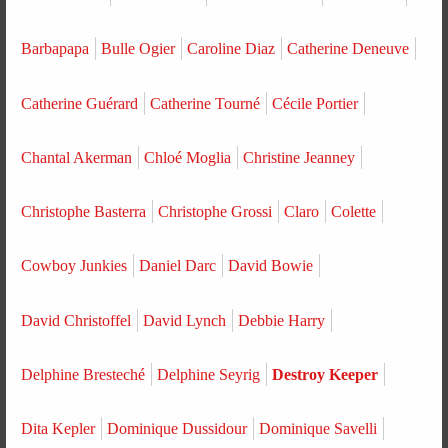
Barbapapa
Bulle Ogier
Caroline Diaz
Catherine Deneuve
Catherine Guérard
Catherine Tourné
Cécile Portier
Chantal Akerman
Chloé Moglia
Christine Jeanney
Christophe Basterra
Christophe Grossi
Claro
Colette
Cowboy Junkies
Daniel Darc
David Bowie
David Christoffel
David Lynch
Debbie Harry
Delphine Bresteché
Delphine Seyrig
Destroy Keeper
Dita Kepler
Dominique Dussidour
Dominique Savelli