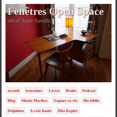
Fenêtres Open Space
site d’Anne Savelli
accueil
Semainier
Livres
Bruits
Podcast
Blog
Musée Marilyn
Gagner sa vie
Bio biblio
Delphines
A voix haute
Dita Kepler