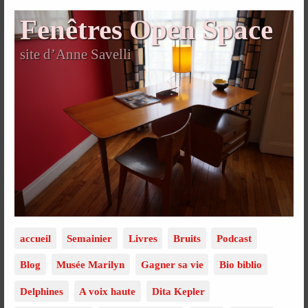
Fenêtres Open Space
site d’Anne Savelli
accueil
Semainier
Livres
Bruits
Podcast
Blog
Musée Marilyn
Gagner sa vie
Bio biblio
Delphines
A voix haute
Dita Kepler