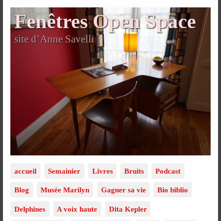
Fenêtres Open Space
site d’Anne Savelli
accueil
Semainier
Livres
Bruits
Podcast
Blog
Musée Marilyn
Gagner sa vie
Bio biblio
Delphines
A voix haute
Dita Kepler