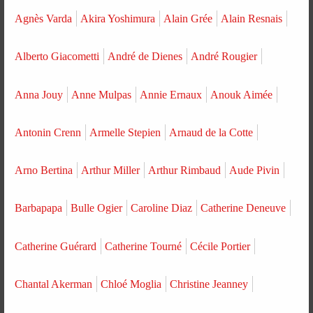
Agnès Varda
Akira Yoshimura
Alain Grée
Alain Resnais
Alberto Giacometti
André de Dienes
André Rougier
Anna Jouy
Anne Mulpas
Annie Ernaux
Anouk Aimée
Antonin Crenn
Armelle Stepien
Arnaud de la Cotte
Arno Bertina
Arthur Miller
Arthur Rimbaud
Aude Pivin
Barbapapa
Bulle Ogier
Caroline Diaz
Catherine Deneuve
Catherine Guérard
Catherine Tourné
Cécile Portier
Chantal Akerman
Chloé Moglia
Christine Jeanney