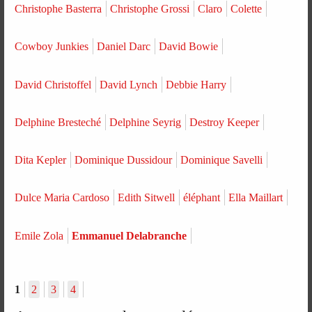
Christophe Basterra
Christophe Grossi
Claro
Colette
Cowboy Junkies
Daniel Darc
David Bowie
David Christoffel
David Lynch
Debbie Harry
Delphine Bresteché
Delphine Seyrig
Destroy Keeper
Dita Kepler
Dominique Dussidour
Dominique Savelli
Dulce Maria Cardoso
Edith Sitwell
éléphant
Ella Maillart
Emile Zola
Emmanuel Delabranche
1
2
3
4