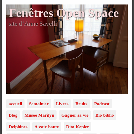
Fenêtres Open Space
site d’Anne Savelli
accueil
Semainier
Livres
Bruits
Podcast
Blog
Musée Marilyn
Gagner sa vie
Bio biblio
Delphines
A voix haute
Dita Kepler