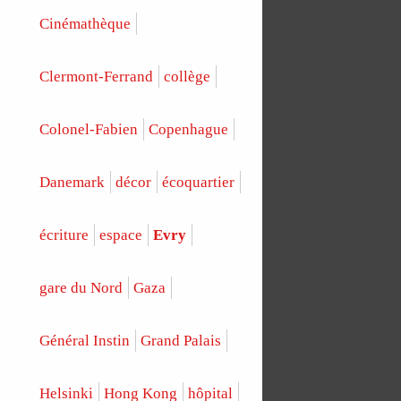
Cinémathèque
Clermont-Ferrand
collège
Colonel-Fabien
Copenhague
Danemark
décor
écoquartier
écriture
espace
Evry
gare du Nord
Gaza
Général Instin
Grand Palais
Helsinki
Hong Kong
hôpital