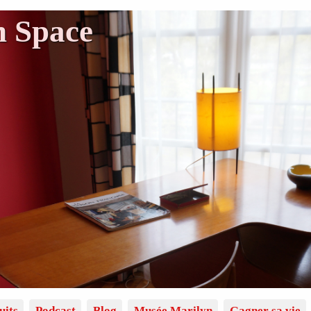
n Space
uits
Podcast
Blog
Musée Marilyn
Gagner sa vie