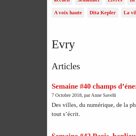
A voix haute
Dita Kepler
La vi
Evry
Articles
Semaine #40 champs d’éne
7 Octobre 2018, par Anne Savelli
Des villes, du numérique, de la pho
tout s’écrit.
Semaine #42 Paris, banlieue