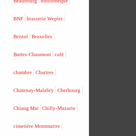
Beaubourg
bibliothèque
BNF
brasserie Wepler
Bristol
Bruxelles
Buttes-Chaumont
café
chambre
Chartres
Chatenay-Malabry
Cherbourg
Chiang Mai
Chilly-Mazarin
cimetière Montmartre