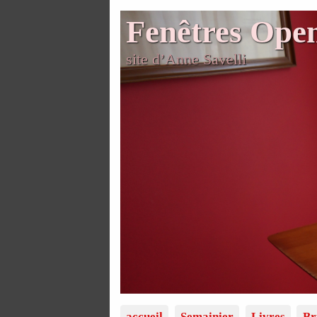
Fenêtres Ope
site d’Anne Savelli
accueil
Semainier
Livres
Br