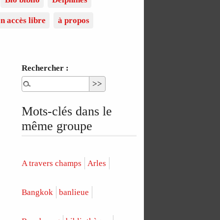
n accès libre
à propos
Rechercher :
Mots-clés dans le
même groupe
A travers champs
Arles
Bangkok
banlieue