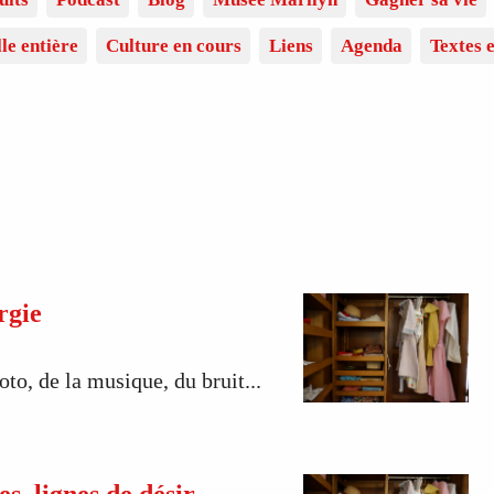
lle entière
Culture en cours
Liens
Agenda
Textes e
rgie
to, de la musique, du bruit...
s, lignes de désir