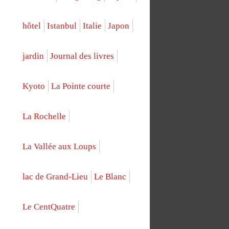
hôtel
Istanbul
Italie
Japon
jardin
Journal des livres
Kyoto
La Pointe courte
La Rochelle
La Vallée aux Loups
lac de Grand-Lieu
Le Blanc
Le CentQuatre