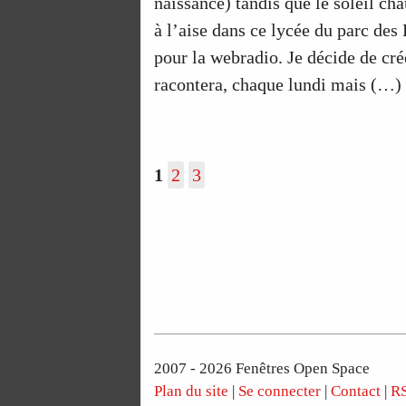
naissance) tandis que le soleil ch
à l’aise dans ce lycée du parc des
pour la webradio. Je décide de cré
racontera, chaque lundi mais (…)
1
2
3
2007 - 2026 Fenêtres Open Space
Plan du site
|
Se connecter
|
Contact
|
RS