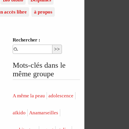
n accès libre
à propos
Rechercher :
Mots-clés dans le
même groupe
A même la peau
adolescence
aïkido
Anamarseilles