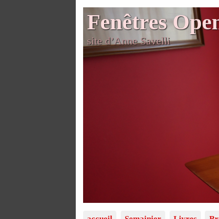
Fenêtres Ope
site d’Anne Savelli
accueil
Semainier
Livres
Br