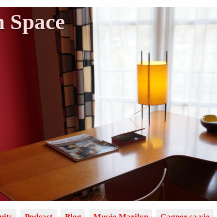
n Space
uits
Podcast
Blog
Musée Marilyn
Gagner sa vie