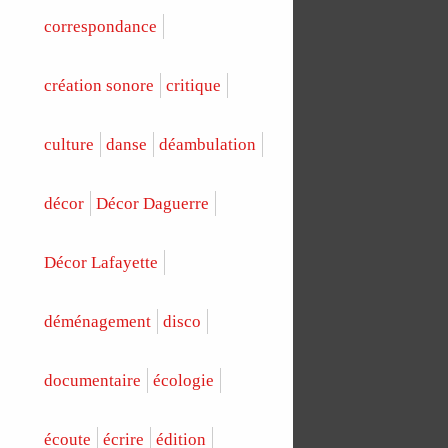
correspondance
création sonore
critique
culture
danse
déambulation
décor
Décor Daguerre
Décor Lafayette
déménagement
disco
documentaire
écologie
écoute
écrire
édition