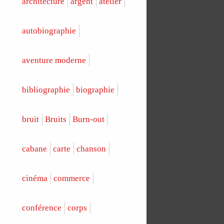
architecture
argent
atelier
autobiographie
aventure moderne
bibliographie
biographie
bruit
Bruits
Burn-out
cabane
carte
chanson
cinéma
commerce
conférence
corps