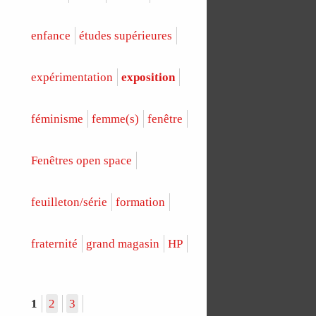
enfance
études supérieures
expérimentation
exposition
féminisme
femme(s)
fenêtre
Fenêtres open space
feuilleton/série
formation
fraternité
grand magasin
HP
1
2
3