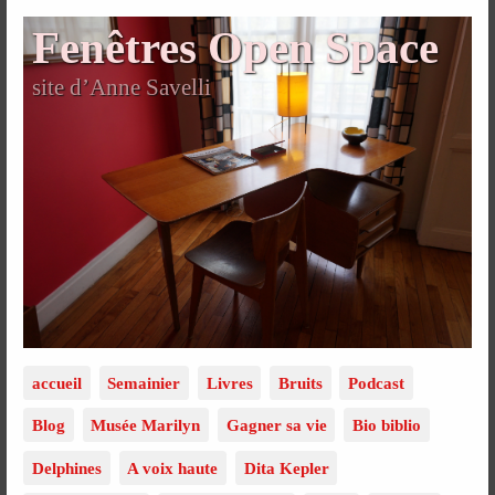
Fenêtres Open Space
site d’Anne Savelli
accueil
Semainier
Livres
Bruits
Podcast
Blog
Musée Marilyn
Gagner sa vie
Bio biblio
Delphines
A voix haute
Dita Kepler