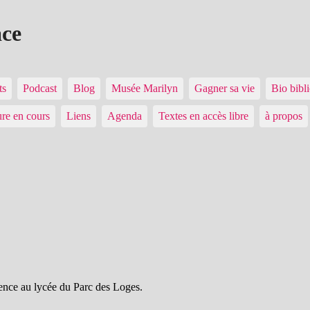
ace
ts
Podcast
Blog
Musée Marilyn
Gagner sa vie
Bio bibl
ure en cours
Liens
Agenda
Textes en accès libre
à propos
idence au lycée du Parc des Loges.