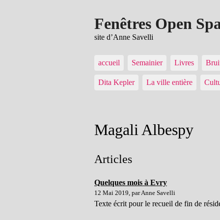
Fenêtres Open Sp
site d’Anne Savelli
accueil
Semainier
Livres
Brui
Dita Kepler
La ville entière
Cult
Magali Albespy
Articles
Quelques mois à Evry
12 Mai 2019, par Anne Savelli
Texte écrit pour le recueil de fin de rés