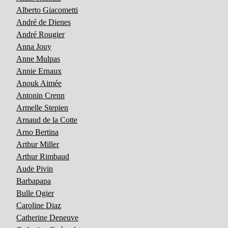
Alberto Giacometti
André de Dienes
André Rougier
Anna Jouy
Anne Mulpas
Annie Ernaux
Anouk Aimée
Antonin Crenn
Armelle Stepien
Arnaud de la Cotte
Arno Bertina
Arthur Miller
Arthur Rimbaud
Aude Pivin
Barbapapa
Bulle Ogier
Caroline Diaz
Catherine Deneuve