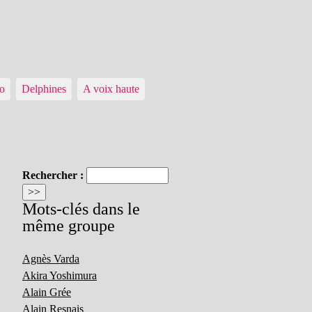
io
Delphines
A voix haute
Rechercher :
Mots-clés dans le
même groupe
Agnès Varda
Akira Yoshimura
Alain Grée
Alain Resnais