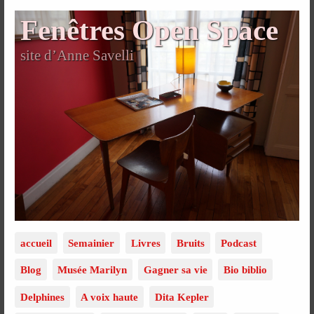
Fenêtres Open Space
site d’Anne Savelli
accueil
Semainier
Livres
Bruits
Podcast
Blog
Musée Marilyn
Gagner sa vie
Bio biblio
Delphines
A voix haute
Dita Kepler