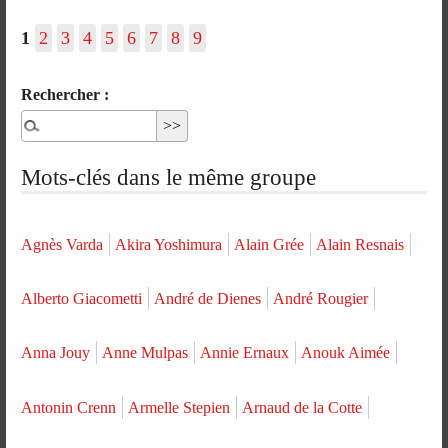
1
2
3
4
5
6
7
8
9
Rechercher :
Mots-clés dans le même groupe
Agnès Varda
Akira Yoshimura
Alain Grée
Alain Resnais
Alberto Giacometti
André de Dienes
André Rougier
Anna Jouy
Anne Mulpas
Annie Ernaux
Anouk Aimée
Antonin Crenn
Armelle Stepien
Arnaud de la Cotte