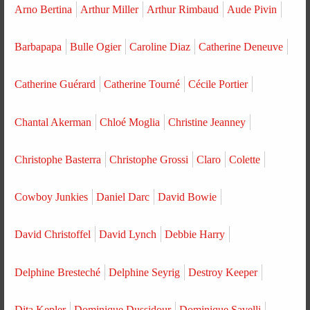
Arno Bertina
Arthur Miller
Arthur Rimbaud
Aude Pivin
Barbapapa
Bulle Ogier
Caroline Diaz
Catherine Deneuve
Catherine Guérard
Catherine Tourné
Cécile Portier
Chantal Akerman
Chloé Moglia
Christine Jeanney
Christophe Basterra
Christophe Grossi
Claro
Colette
Cowboy Junkies
Daniel Darc
David Bowie
David Christoffel
David Lynch
Debbie Harry
Delphine Bresteché
Delphine Seyrig
Destroy Keeper
Dita Kepler
Dominique Dussidour
Dominique Savelli