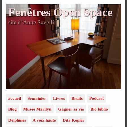
Fenêtres Open Space
site d’Anne Savelli
accueil
Semainier
Livres
Bruits
Podcast
Blog
Musée Marilyn
Gagner sa vie
Bio biblio
Delphines
A voix haute
Dita Kepler