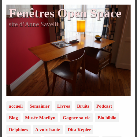
Fenêtres Open Space
site d’Anne Savelli
accueil
Semainier
Livres
Bruits
Podcast
Blog
Musée Marilyn
Gagner sa vie
Bio biblio
Delphines
A voix haute
Dita Kepler