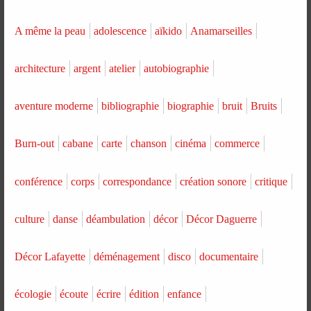
A même la peau
adolescence
aïkido
Anamarseilles
architecture
argent
atelier
autobiographie
aventure moderne
bibliographie
biographie
bruit
Bruits
Burn-out
cabane
carte
chanson
cinéma
commerce
conférence
corps
correspondance
création sonore
critique
culture
danse
déambulation
décor
Décor Daguerre
Décor Lafayette
déménagement
disco
documentaire
écologie
écoute
écrire
édition
enfance