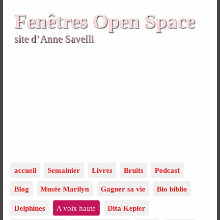
Fenêtres Open Space
site d’Anne Savelli
accueil
Semainier
Livres
Bruits
Podcast
Blog
Musée Marilyn
Gagner sa vie
Bio biblio
Delphines
A voix haute
Dita Kepler