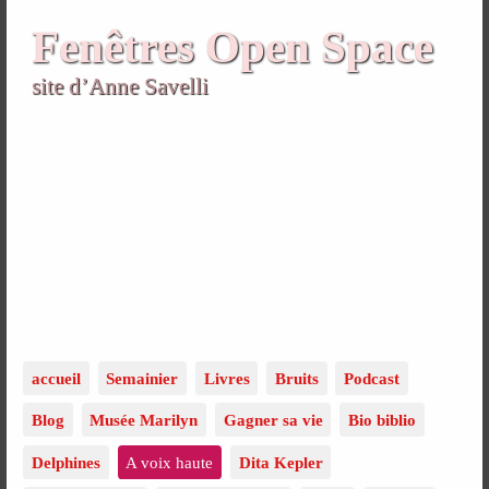
Fenêtres Open Space
site d’Anne Savelli
accueil
Semainier
Livres
Bruits
Podcast
Blog
Musée Marilyn
Gagner sa vie
Bio biblio
Delphines
A voix haute
Dita Kepler