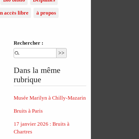
n accès libre
à propos
Rechercher :
Dans la même
rubrique
Musée Marilyn à Chilly-Mazarin
Bruits à Paris
17 janvier 2026 : Bruits à
Chartres