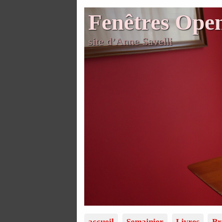
Fenêtres Ope
site d’Anne Savelli
accueil
Semainier
Livres
Br