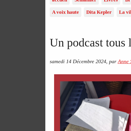
A voix haute
Dita Kepler
La vi
Un podcast tous 
samedi 14 Décembre 2024
,
par
Anne 