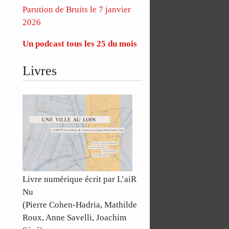
Parution de Bruits le 7 janvier
2026
Un podcast tous les 25 du mois
Livres
Livre numérique écrit par L’aiR
Nu
(Pierre Cohen-Hadria, Mathilde
Roux, Anne Savelli, Joachim