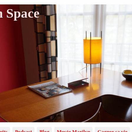
n Space
uits
Podcast
Blog
Musée Marilyn
Gagner sa vie