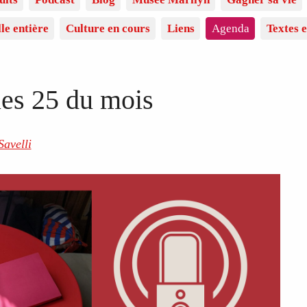
lle entière
Culture en cours
Liens
Agenda
Textes e
les 25 du mois
Savelli