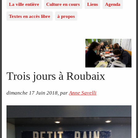
La ville entière
Culture en cours
Liens
Agenda
Textes en accès libre
à propos
Trois jours à Roubaix
dimanche 17 Juin 2018
,
par
Anne Savelli