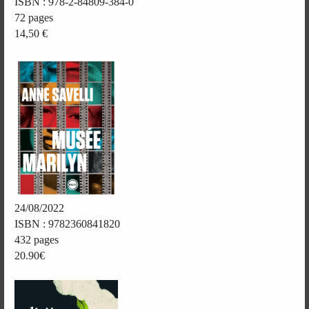
ISBN : 978-2-84809-384-0
72 pages
14,50 €
24/08/2022
ISBN : 9782360841820
432 pages
20.90€