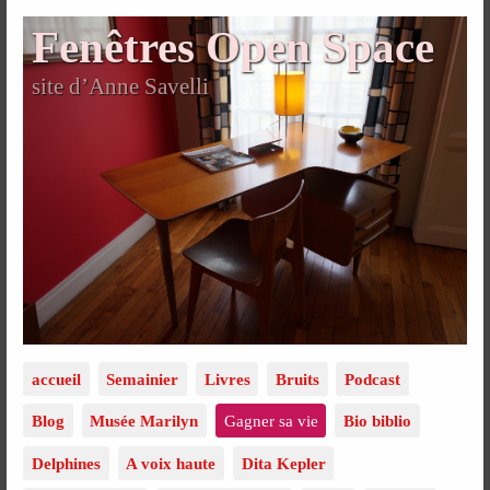
Fenêtres Open Space
site d’Anne Savelli
accueil
Semainier
Livres
Bruits
Podcast
Blog
Musée Marilyn
Gagner sa vie
Bio biblio
Delphines
A voix haute
Dita Kepler