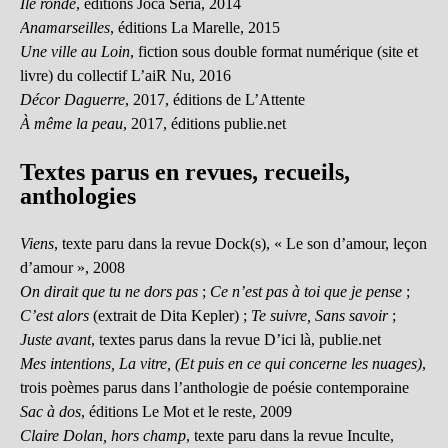
Ile ronde
, éditions Joca Seria, 2014
Anamarseilles
, éditions La Marelle, 2015
Une ville au Loin
, fiction sous double format numérique (site et
livre) du collectif L’aiR Nu, 2016
Décor Daguerre
, 2017, éditions de L’Attente
À même la peau
, 2017, éditions publie.net
Textes parus en revues, recueils,
anthologies
Viens
, texte paru dans la revue Dock(s), « Le son d’amour, leçon
d’amour », 2008
On dirait que tu ne dors pas
;
Ce n’est pas à toi que je pense
;
C’est alors
(extrait de Dita Kepler) ;
Te suivre, Sans savoir
;
Juste avant
, textes parus dans la revue D’ici là, publie.net
Mes intentions, La vitre, (Et puis en ce qui concerne les nuages)
,
trois poèmes parus dans l’anthologie de poésie contemporaine
Sac à dos
, éditions Le Mot et le reste, 2009
Claire Dolan, hors champ
, texte paru dans la revue Inculte,