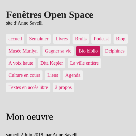
Fenêtres Open Space
site d’Anne Savelli
accueil
Semainier
Livres
Bruits
Podcast
Blog
Musée Marilyn
Gagner sa vie
Bio biblio
Delphines
A voix haute
Dita Kepler
La ville entière
Culture en cours
Liens
Agenda
Textes en accès libre
à propos
Mon oeuvre
samedi 2 Juin 2018
,
par
Anne Savelli