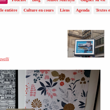
lle entière
Culture en cours
Liens
Agenda
Textes e
velli