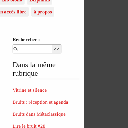
n accès libre
à propos
Rechercher :
Dans la même
rubrique
Vitrine et silence
Bruits : réception et agenda
Bruits dans Métaclassique
Lire le bruit #28