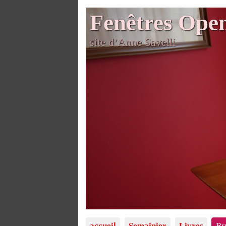
Fenêtres Ope
site d’Anne Savelli
accueil
Semainier
Livres
Br