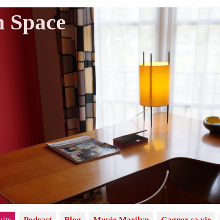
n Space
uits
Podcast
Blog
Musée Marilyn
Gagner sa vie