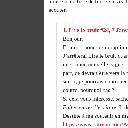
ajoute à ma liste de blogs suivis. D
écouter.
1.
Lire le bruit #24,
7 Janv
Bonjour,
Et merci pour ces complimen
J’arrêterai Lire le bruit qua
une bonne nouvelle, signe qu
part, ce devrait être vers la 
sentir, je pourrais continuer
courte, pourquoi pas ?
Si cela vous intéresse, sach
Faites entrer l’écriture
. Il 
Destiné à me soutenir en me
https://www.patreon.com/A