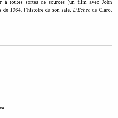
er à toutes sortes de sources (un film avec John
keys
 de 1964, l’histoire du son sale,
L’Echec
de Claro,
to
increase
or
decrease
volume.
ama