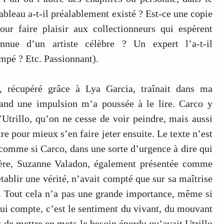
tableau a-t-il préalablement existé ? Est-ce une copie
ur faire plaisir aux collectionneurs qui espèrent
nnue d’un artiste célèbre ? Un expert l’a-t-il
ompé ? Etc. Passionnant).
e, récupéré grâce à Lya Garcia, traînait dans ma
and une impulsion m’a poussée à le lire. Carco y
Utrillo, qu’on ne cesse de voir peindre, mais aussi
e pour mieux s’en faire jeter ensuite. Le texte n’est
 comme si Carco, dans une sorte d’urgence à dire qui
mère, Suzanne Valadon, également présentée comme
tablir une vérité, n’avait compté que sur sa maîtrise
lu. Tout cela n’a pas une grande importance, même si
qui compte, c’est le sentiment du vivant, du mouvant
t de mettre en mots le besoin éperdu qu’avait Utrillo