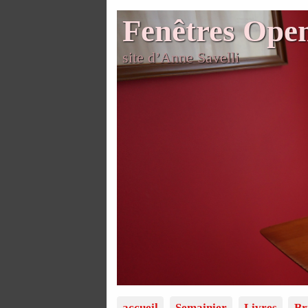
Fenêtres Ope
site d’Anne Savelli
accueil
Semainier
Livres
Br