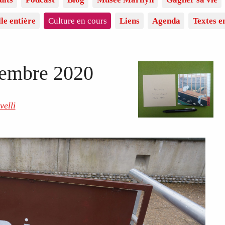
lle entière
Culture en cours
Liens
Agenda
Textes e
embre 2020
velli