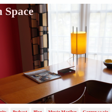
n Space
uits
Podcast
Blog
Musée Marilyn
Gagner sa vie