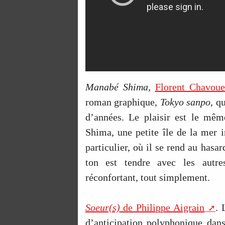
Manabé Shima
,
Florent Chavoue
roman graphique,
Tokyo sanpo
, q
d’années. Le plaisir est le mêm
Shima, une petite île de la mer in
particulier, où il se rend au hasa
ton est tendre avec les autr
réconfortant, tout simplement.
Soeur(s)
de Philippe Aigrain
. 
d’anticipation polyphonique dans