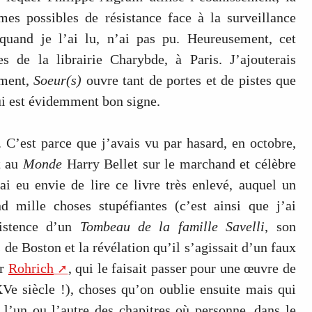
es possibles de résistance face à la surveillance
 quand je l’ai lu, n’ai pas pu. Heureusement, cet
 de la librairie Charybde, à Paris. J’ajouterais
ement,
Soeur(s)
ouvre tant de portes et de pistes que
ui est évidemment bon signe.
. C’est parce que j’avais vu par hasard, en octobre,
t au
Monde
Harry Bellet sur le marchand et célèbre
i eu envie de lire ce livre très enlevé, auquel un
d mille choses stupéfiantes (c’est ainsi que j’ai
istence d’un
Tombeau de la famille Savelli
, son
de Boston et la révélation qu’il s’agissait d’un faux
ar
Rohrich
, qui le faisait passer pour une œuvre de
Ve siècle !), choses qu’on oublie ensuite mais qui
i l’un ou l’autre des chapitres où personne, dans le