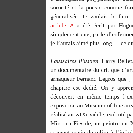
sororité et la poésie comme form
généralisée. Je voulais le faire
article
a été écrit par Hugues
simplement que, parle d’enferm
je l’aurais aimé plus long — ce q
Faussaires illustres
, Harry Bellet
un documentaire du critique d’ar
arnaqueur Fernand Legros que j’a
chapitre est dédié. On y appren
découvert en même temps l’ex
exposition au Museum of fine arts 
réalisé au XIXe siècle, exécuté p
Mino da Fiesole, un peintre du X
donnent envie de relire à l’infin