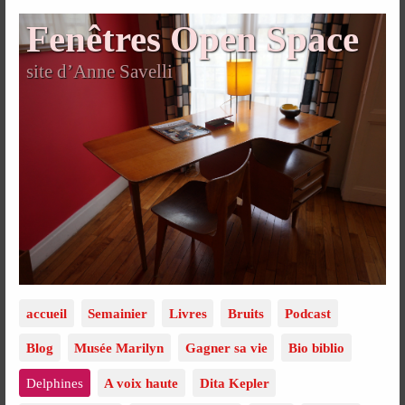
Fenêtres Open Space
site d’Anne Savelli
accueil
Semainier
Livres
Bruits
Podcast
Blog
Musée Marilyn
Gagner sa vie
Bio biblio
Delphines
A voix haute
Dita Kepler