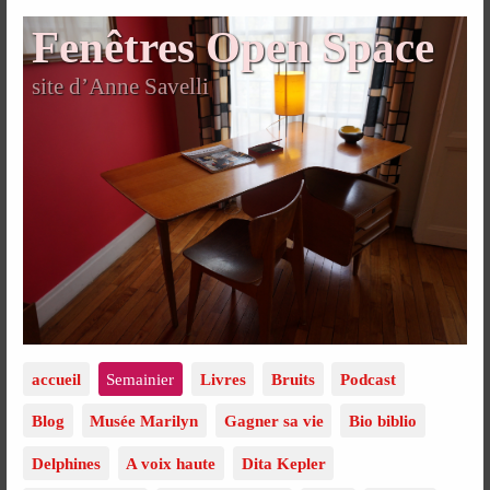
Fenêtres Open Space
site d’Anne Savelli
accueil
Semainier
Livres
Bruits
Podcast
Blog
Musée Marilyn
Gagner sa vie
Bio biblio
Delphines
A voix haute
Dita Kepler