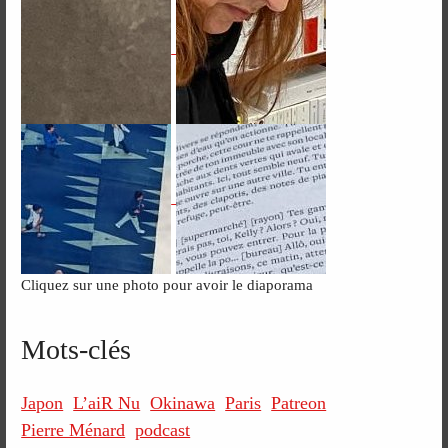
Cliquez sur une photo pour avoir le diaporama
Mots-clés
Japon
L’aiR Nu
Okinawa
Paris
Patreon
Pierre Ménard
podcast