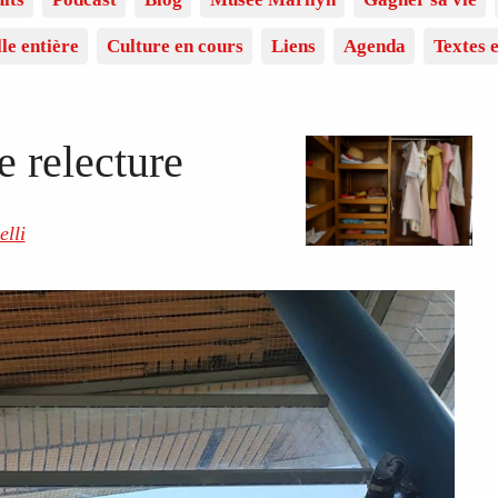
lle entière
Culture en cours
Liens
Agenda
Textes e
 relecture
lli