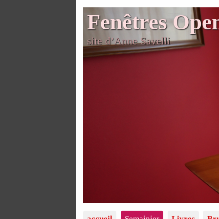
Fenêtres Ope
site d’Anne Savelli
accueil
Semainier
Livres
Bru