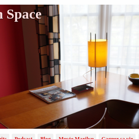
n Space
its
Podcast
Blog
Musée Marilyn
Gagner sa vie