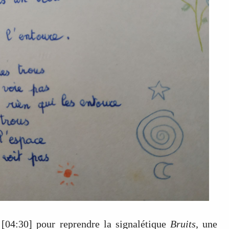
à [04:30] pour reprendre la signalétique
Bruits
, une