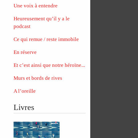
Une voix à entendre
Heureusement qu’il y a le
podcast
Ce qui remue / reste immobile
En réserve
Et c’est ainsi que notre héroïne...
Murs et bords de rives
A l’oreille
Livres