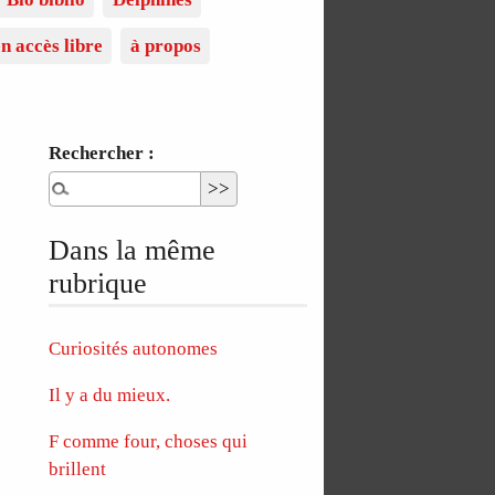
n accès libre
à propos
Rechercher :
Dans la même
rubrique
Curiosités autonomes
Il y a du mieux.
F comme four, choses qui
brillent