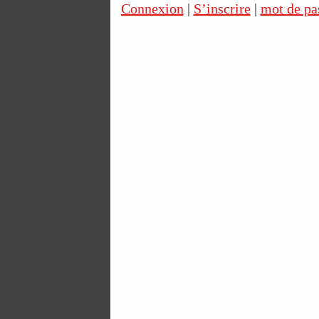
Connexion
|
S’inscrire
|
mot de pa