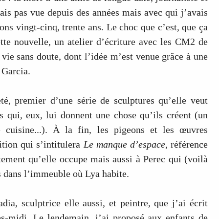
vais pas vue depuis des années mais avec qui j’avais
s vingt-cinq, trente ans. Le choc que c’est, que ça
ette nouvelle, un atelier d’écriture avec les CM2 de
vie sans doute, dont l’idée m’est venue grâce à une
 Garcia.
é, premier d’une série de sculptures qu’elle veut
ns qui, eux, lui donnent une chose qu’ils créent (un
 cuisine...). À la fin, les pigeons et les œuvres
tion qui s’intitulera
Le manque d’espace
, référence
rtement qu’elle occupe mais aussi à Perec qui (voilà
as dans l’immeuble où Lya habite.
a, sculptrice elle aussi, et peintre, que j’ai écrit
s-midi. Le lendemain, j’ai proposé aux enfants de