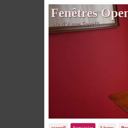
Fenêtres Ope
site d’Anne Savelli
accueil
Semainier
Livres
Bru