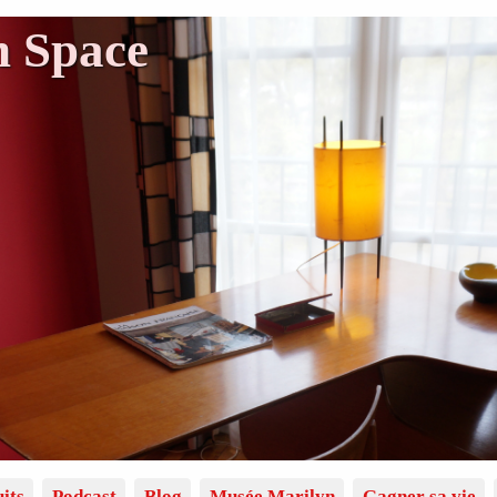
n Space
its
Podcast
Blog
Musée Marilyn
Gagner sa vie