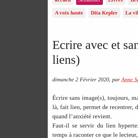
A voix haute
Dita Kepler
La vi
Ecrire avec et sa
liens)
dimanche 2 Février 2020
,
par
Anne Sa
Écrire sans image(s), toujours, ma
là, fait lien, permet de recentrer
quand l’anxiété revient.
Faut-il se servir du lien hypert
temps à raconter ce que le lecteur,