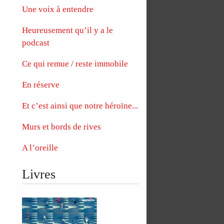
Une voix à entendre
Heureusement qu’il y a le
podcast
Ce qui remue / reste immobile
En réserve
Et c’est ainsi que notre héroïne...
Murs et bords de rives
A l’oreille
Livres