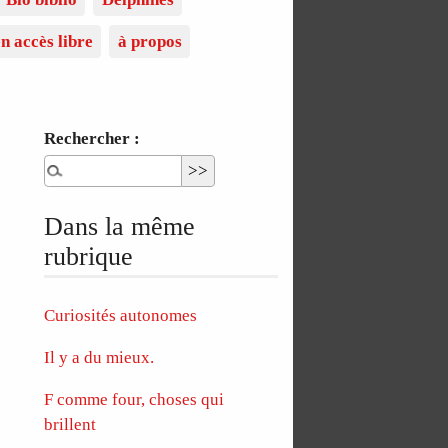
n accès libre
à propos
Rechercher :
Dans la même
rubrique
Curiosités autonomes
Il y a du mieux.
F comme four, choses qui
brillent