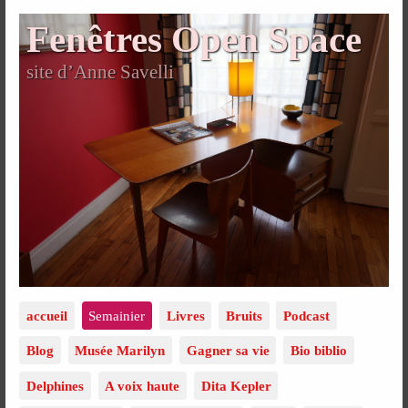
Fenêtres Open Space
site d’Anne Savelli
accueil
Semainier
Livres
Bruits
Podcast
Blog
Musée Marilyn
Gagner sa vie
Bio biblio
Delphines
A voix haute
Dita Kepler