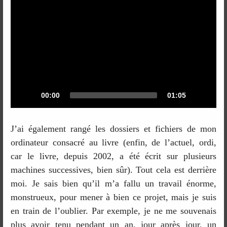
Current
Total
00:00
01:05
time
duration
J’ai également rangé les dossiers et fichiers de mon
ordinateur consacré au livre (enfin, de l’actuel, ordi,
car le livre, depuis 2002, a été écrit sur plusieurs
machines successives, bien sûr). Tout cela est derrière
moi. Je sais bien qu’il m’a fallu un travail énorme,
monstrueux, pour mener à bien ce projet, mais je suis
en train de l’oublier. Par exemple, je ne me souvenais
plus avoir tenu pendant un an, jour après jour, un