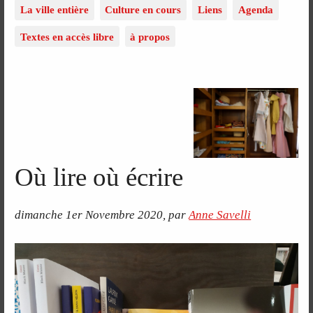
La ville entière
Culture en cours
Liens
Agenda
Textes en accès libre
à propos
Où lire où écrire
dimanche 1er Novembre 2020
,
par
Anne Savelli