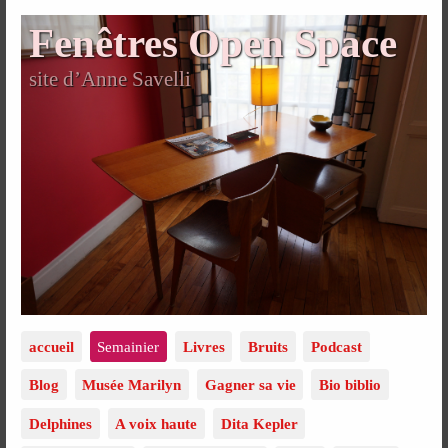
Fenêtres Open Space
site d’Anne Savelli
accueil
Semainier
Livres
Bruits
Podcast
Blog
Musée Marilyn
Gagner sa vie
Bio biblio
Delphines
A voix haute
Dita Kepler