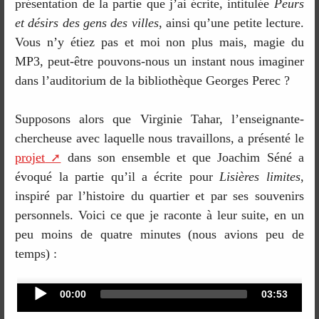
présentation de la partie que j’ai écrite, intitulée
Peurs
et désirs des gens des villes
, ainsi qu’une petite lecture.
Vous n’y étiez pas et moi non plus mais, magie du
MP3, peut-être pouvons-nous un instant nous imaginer
dans l’auditorium de la bibliothèque Georges Perec ?
Supposons alors que Virginie Tahar, l’enseignante-
chercheuse avec laquelle nous travaillons, a présenté le
projet
dans son ensemble et que Joachim Séné a
évoqué la partie qu’il a écrite pour
Lisières limites
,
inspiré par l’histoire du quartier et par ses souvenirs
personnels. Voici ce que je raconte à leur suite, en un
peu moins de quatre minutes (nous avions peu de
temps) :
Audio
Current
Total
00:00
03:53
time
duration
Player