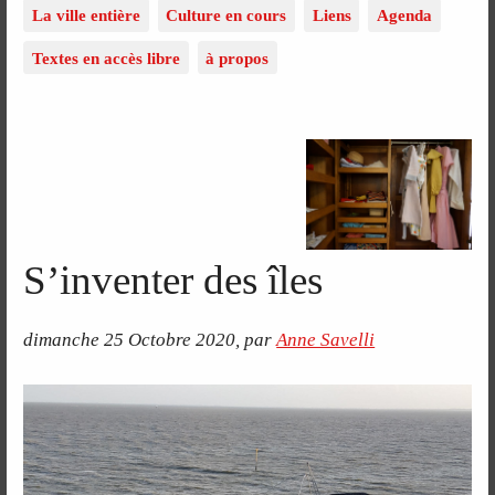
La ville entière
Culture en cours
Liens
Agenda
Textes en accès libre
à propos
S’inventer des îles
dimanche 25 Octobre 2020
,
par
Anne Savelli