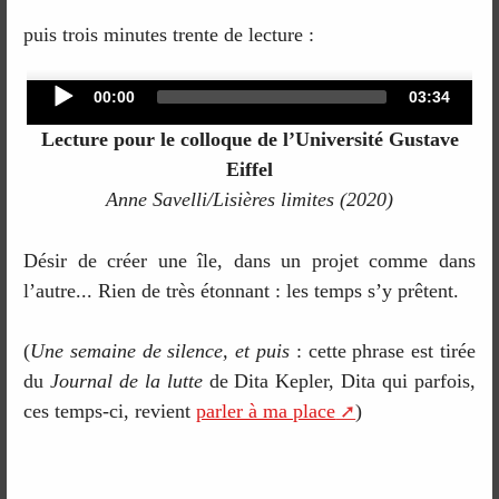
puis trois minutes trente de lecture :
Audio
Current
Total
00:00
03:34
time
duration
Player
Lecture pour le colloque de l’Université Gustave
Eiffel
Anne Savelli/Lisières limites (2020)
Désir de créer une île, dans un projet comme dans
l’autre... Rien de très étonnant : les temps s’y prêtent.
(
Une semaine de silence, et puis
: cette phrase est tirée
du
Journal de la lutte
de Dita Kepler, Dita qui parfois,
ces temps-ci, revient
parler à ma place
)