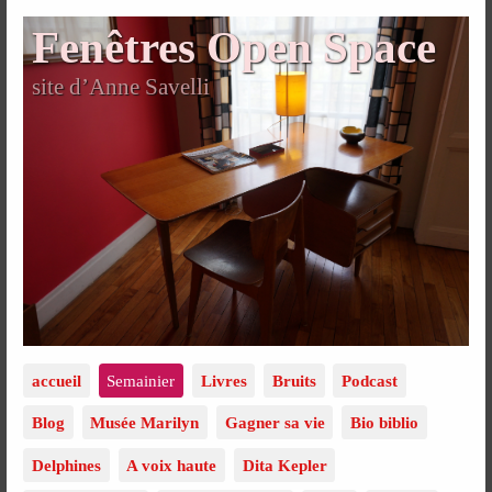
Fenêtres Open Space
site d’Anne Savelli
accueil
Semainier
Livres
Bruits
Podcast
Blog
Musée Marilyn
Gagner sa vie
Bio biblio
Delphines
A voix haute
Dita Kepler