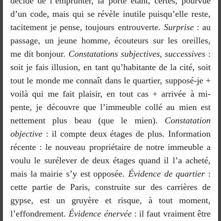
décide de l’emprunter, la porte étant, certes, pourvue
d’un code, mais qui se révèle inutile puisqu’elle reste,
tacitement je pense, toujours entrouverte.
Surprise
: au
passage, un jeune homme, écouteurs sur les oreilles,
me dit bonjour.
Constatations subjectives, successives
:
soit je fais illusion, en tant qu’habitante de la cité, soit
tout le monde me connaît dans le quartier, supposé-je +
voilà qui me fait plaisir, en tout cas + arrivée à mi-
pente, je découvre que l’immeuble collé au mien est
nettement plus beau (que le mien).
Constatation
objective
: il compte deux étages de plus. Information
récente : le nouveau propriétaire de notre immeuble a
voulu le surélever de deux étages quand il l’a acheté,
mais la mairie s’y est opposée.
Évidence de quartier
:
cette partie de Paris, construite sur des carrières de
gypse, est un gruyère et risque, à tout moment,
l’effondrement.
Évidence énervée
: il faut vraiment être