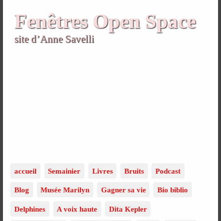
Fenêtres Open Space
site d’Anne Savelli
accueil
Semainier
Livres
Bruits
Podcast
Blog
Musée Marilyn
Gagner sa vie
Bio biblio
Delphines
A voix haute
Dita Kepler