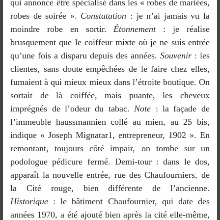
qui annonce être spécialisé dans les « robes de mariées,
robes de soirée ».
Constatation
: je n’ai jamais vu la
moindre robe en sortir.
Étonnement
: je réalise
brusquement que le coiffeur mixte où je ne suis entrée
qu’une fois a disparu depuis des années.
Souvenir
: les
clientes, sans doute empêchées de le faire chez elles,
fumaient à qui mieux mieux dans l’étroite boutique. On
sortait de là coiffée, mais puante, les cheveux
imprégnés de l’odeur du tabac.
Note
: la façade de
l’immeuble haussmannien collé au mien, au 25 bis,
indique « Joseph Mignatar1, entrepreneur, 1902 ». En
remontant, toujours côté impair, on tombe sur un
podologue pédicure fermé. Demi-tour : dans le dos,
apparaît la nouvelle entrée, rue des Chaufourniers, de
la Cité rouge, bien différente de l’ancienne.
Historique
: le bâtiment Chaufournier, qui date des
années 1970, a été ajouté bien après la cité elle-même,