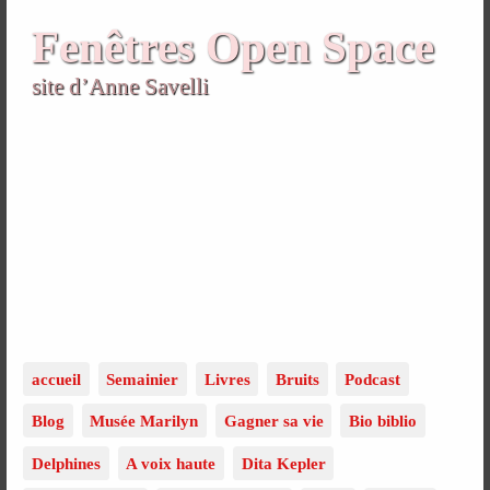
Fenêtres Open Space
site d’Anne Savelli
accueil
Semainier
Livres
Bruits
Podcast
Blog
Musée Marilyn
Gagner sa vie
Bio biblio
Delphines
A voix haute
Dita Kepler