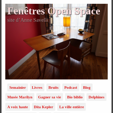
Fenêtres Open Space
site d’Anne Savelli
Semainier
Livres
Bruits
Podcast
Blog
Musée Marilyn
Gagner sa vie
Bio biblio
Delphines
A voix haute
Dita Kepler
La ville entière