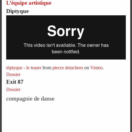
L’équipe artistique
Diptyque
diptyque - le teaser
from
pieces detachees
on
Vimeo
.
Dossier
Exit 87
Dossier
compagnie de danse